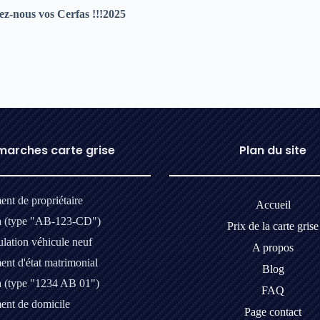
iez-nous vos Cerfas !!!2025
arches carte grise
Plan du site
nt de propriétaire
Accueil
a (type "AB-123-CD")
Prix de la carte grise
lation véhicule neuf
A propos
nt d'état matrimonial
Blog
a (type "1234 AB 01")
FAQ
nt de domicile
Page contact