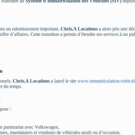
. Habilitée au
Système d’Immatriculation des Véhicules (SIV)
depuis
nu un ralentissement important.
Chris.A Locations
a alors pris une déc
ffre d’affaires. Cette transition a permis d’étendre ses services à un pub
om
onnels,
Chris.A Locations
a lancé le site
www-immatriculation-vehicu
er du temps.
e
pose :
n partenariat avec Volkswagen,
istes, mandataires et vendeurs de véhicules neufs ou d’occasion,