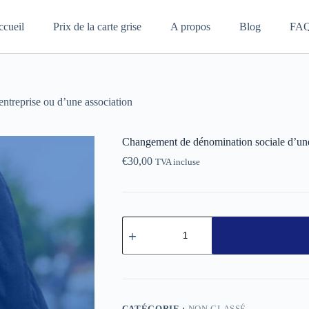
ccueil
Prix de la carte grise
A propos
Blog
FA
ntreprise ou d’une association
Changement de dénomination sociale d’une 
€
30,00
TVA incluse
CATÉGORIE :
NON CLASSÉ