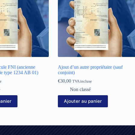
cule FNI (ancienne
Ajout d’un autre propriétaire (sauf
de type 1234 AB 01)
conjoint)
€
30,00
e
TVA incluse
é
Non classé
panier
Ajouter au panier