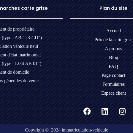
arches carte grise
Plan du site
nt de propriétaire
Accueil
a (type "AB-123-CD")
Prix de la carte grise
lation véhicule neuf
A propos
nt d'état matrimonial
Blog
a (type "1234 AB 01")
FAQ
nt de domicile
Page contact
s générales de vente
Formulaires
Espace client
Copyright © 2024 immatriculation-vehicule