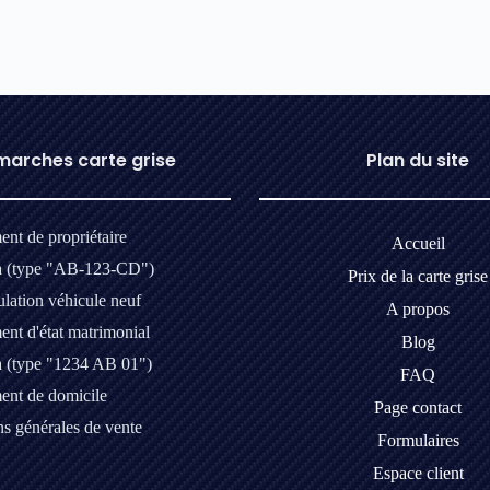
arches carte grise
Plan du site
nt de propriétaire
Accueil
a (type "AB-123-CD")
Prix de la carte grise
lation véhicule neuf
A propos
nt d'état matrimonial
Blog
a (type "1234 AB 01")
FAQ
nt de domicile
Page contact
s générales de vente
Formulaires
Espace client