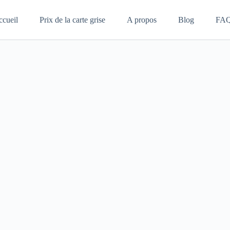
ccueil
Prix de la carte grise
A propos
Blog
FA